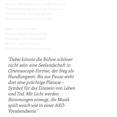
Johann Wolfgang von Goethe in einer
Theaterfassung von Oliver Reese am
Düsseldorfer Schauspielhaus.
Premiere war am
17.03.2013
Regie : Oliver Reese
Bühne: Hansjörg Hartung
Kostüme: Elina Schnitzler
Musik : Jörg Gollasch
Licht: Konstantin Sonneson
"Dabei könnte die Bühne schöner
nicht sein: eine Seelandschaft in
Cinemascope-Format, der Steg als
Handlungsort. Bis zur Pause steht
dort eine prächtige Platane –
Symbol für das Einssein von Leben
und Tod. Mit Licht werden
Stimmungen erzeugt, die Musik
spült weich wie in einer ARD-
Vorabendserie."