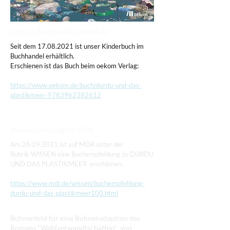
Jetzt im Buchhandel erhältlich!
Seit dem
17.08.2021
ist unser Kinderbuch im
Buchhandel erhältlich.
Erschienen ist das Buch beim oekom Verlag:
https://www.oekom.de/buch/durdu-und-das-
plastikmeer-9783962382612
Buchempfehlung im MDR
Am
26.09.2021
ist auf MDR unter der
Rubrik
WISSEN eine Buchempfehlung zu DURDU
UND DAS PLASTIKMEER erschienen.
https://www.mdr.de/wissen/buchempfehlung-
durdu-und-das-plastikmeer100.html
Bühnenbild für eine Bühnenadaption des
Romans "Wahlverwandtschaften" von