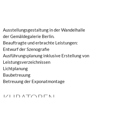
Ausstellungsgestaltung in der Wandelhalle 
der Gemäldegalerie Berlin.
Beauftragte und erbrachte Leistungen:
Entwurf der Szenografie
Ausführungsplanung inklusive Erstellung von 
Leistungsverzeichnissen
Lichtplanung
Baubetreuung
Betreuung der Exponatmontage
KURATOREN
Dr. Neville Rowley (Gemäldegalerie)
Dr. Dagmar Korbacher (Kupferstichkabinett)